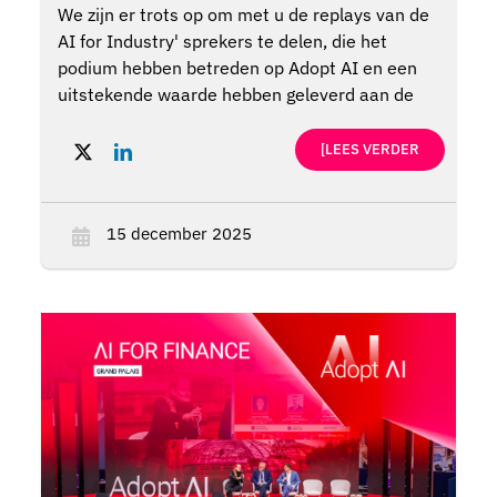
We zijn er trots op om met u de replays van de
AI for Industry' sprekers te delen, die het
podium hebben betreden op Adopt AI en een
uitstekende waarde hebben geleverd aan de
top. Hun visie, strategische perspectieven, en
ervaringen uit de praktijk zijn van onschatbare
[LEES VERDER
waarde geweest bij het inspireren van
organisaties om hun AI roadmaps vorm te
geven en te versnellen.
15 december 2025