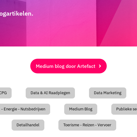
ogartikelen.
Medium blog door Artefact
CPG
Data & AI Raadplegen
Data Marketing
 - Energie - Nutsbedrijven
Medium Blog
Publieke se
Detailhandel
Toerisme - Reizen - Vervoer