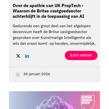
Over de apathie van UK PropTech -
Waarom de Britse vastgoedsector
achterblijft in de toepassing van AI
Gedurende een groot deel van het afgelopen
decennium heeft de Britse vastgoedsector
gesproken over Kunstmatige Intelligentie als
iets dat eraan komt: op handen, onvermijdelijk,
maar voortdurend net over de horizon.
Agenda's van conferenties staan vol met
[LEES VERDER
PropTech-panels, innovatiestrategieën staan
vol met verwijzingen naar data en
automatisering, en de meeste grote bedrijven
30 januari 2026
kunnen op zijn minst een handvol pilots,
glansloze initiatieven of proofs of concept
aanwijzen.