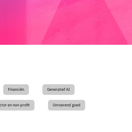
Financiën
Generatief AI
ctor en non-profit
Onroerend goed