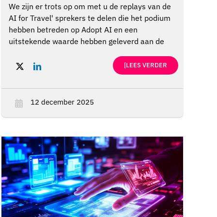
We zijn er trots op om met u de replays van de
AI for Travel' sprekers te delen die het podium
hebben betreden op Adopt AI en een
uitstekende waarde hebben geleverd aan de
top. Hun visie, strategische perspectieven, en
real-world ervaring zijn van onschatbare
[LEES VERDER
waarde geweest in het inspireren van
organisaties om vorm te geven en versnellen
van hun AI roadmaps.
12 december 2025