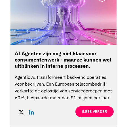
AI Agenten zijn nog niet klaar voor
consumentenwerk - maar ze kunnen wel
uitblinken in interne processen.
Agentic AI transformeert back-end operaties
voor bedrijven. Een Europees telecombedrijf
verkortte de oplostijd van serviceoproepen met
60%, bespaarde meer dan €1 miljoen per jaar
en verhoogde de klanttevredenheid met behulp
van AI agenten. Dit voorbeeld biedt belangrijke
[LEES VERDER
lessen voor leiders en benadrukt de
gemeenschappelijke uitdagingen die bedrijven