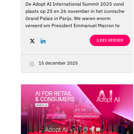
De Adopt AI International Summit 2025 vond
plaats op 25 en 26 november in het iconische
Grand Palais in Parijs. We waren enorm
vereerd om President Emmanuel Macron te
mogen verwelkomen, samen met onze 600
sprekers en 250 exposanten. Het evenement
[LEES VERDER
trok 20.000 bezoekers naar de 7 podia van het
ecosysteem, waaronder AI for Health.
15 december 2025