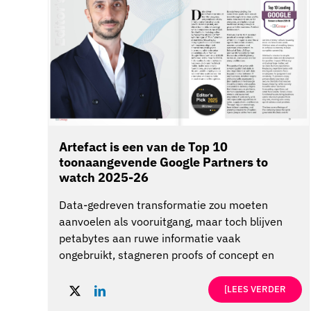
Artefact is een van de Top 10
toonaangevende Google Partners to
watch 2025-26
Data-gedreven transformatie zou moeten
aanvoelen als vooruitgang, maar toch blijven
petabytes aan ruwe informatie vaak
ongebruikt, stagneren proofs of concept en
debatteren teams in silo's over strategie terwijl
concurrenten voorop lopen. Artefact stopt die
[LEES VERDER
stagnatie door de intuïtie van “Kunst” te