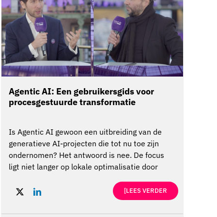
Agentic AI: Een gebruikersgids voor
procesgestuurde transformatie
Is Agentic AI gewoon een uitbreiding van de
generatieve AI-projecten die tot nu toe zijn
ondernomen? Het antwoord is nee. De focus
ligt niet langer op lokale optimalisatie door
middel van een enkele use case, maar op het
volledig opnieuw uitvinden van
[LEES VERDER
kernbedrijfsprocessen om er tastbare en
meetbare waarde uit te halen. Een agent is