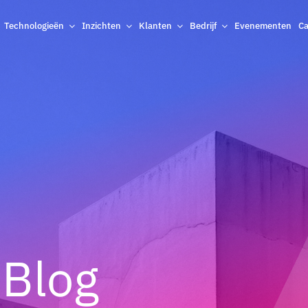
Technologieën
Inzichten
Klanten
Bedrijf
Evenementen
Ca
 Blog